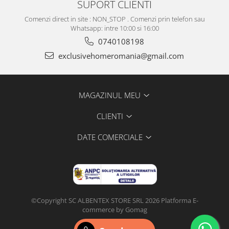
SUPORT CLIENTI
Comenzi direct in site : NON_STOP . Comenzi prin telefon sau
Whatsapp: intre 10:00 si 16:00
0740108198
exclusivehomeromania@gmail.com
MAGAZINUL MEU
CLIENTI
DATE COMERCIALE
©Copyright SC ALBENTEX STORE SRL 2026
Platforma E-
commerce by Gomag
Configurat de
DIGI
CLICK