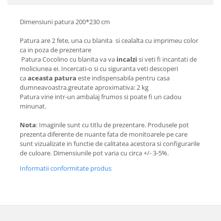
Dimensiuni patura 200*230 cm
Patura are 2 fete, una cu blanita si cealalta cu imprimeu color
ca in poza de prezentare
Patura Cocolino cu blanita va va
incalzi
si veti fi incantati de
moliciunea ei. Incercati-o si cu siguranta veti descoperi
ca
aceasta patura
este indispensabila pentru casa
dumneavoastra.greutate aproximativa: 2 kg
Patura vine intr-un ambalaj frumos si poate fi un cadou
minunat.
Nota
: Imaginile sunt cu titlu de prezentare. Produsele pot
prezenta diferente de nuante fata de monitoarele pe care
sunt vizualizate in functie de calitatea acestora si configurarile
de culoare. Dimensiunile pot varia cu circa +/- 3-5%.
Informatii conformitate produs