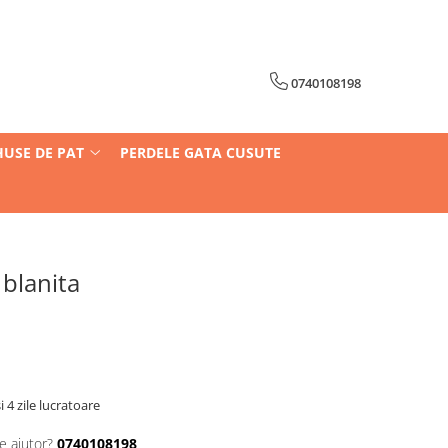
0740108198
HUSE DE PAT
PERDELE GATA CUSUTE
 blanita
i 4 zile lucratoare
e ajutor?
0740108198