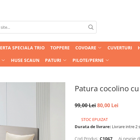
ERTA SPECIALA TRIO
TOPPERE
COVOARE
CUVERTURI
HUSE SCAUN
PATURI
PILOTE/PERNE
Patura cocolino cu
99,00 Lei
80,00 Lei
STOC EPUIZAT
Durata de livrare:
Livrare intre 2 s
Cod Produs:
C1067
Ai nevoie d