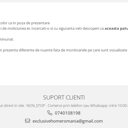
 color ca in poza de prezentare
ati de moliciunea ei. Incercati-o si cu siguranta veti descoperi ca
aceasta pat
 minunat.
ot prezenta diferente de nuante fata de monitoarele pe care sunt vizualizate i
SUPORT CLIENTI
i direct in site : NON_STOP . Comenzi prin telefon sau Whatsapp: intre 10:00 s
0740108198
exclusivehomeromania@gmail.com