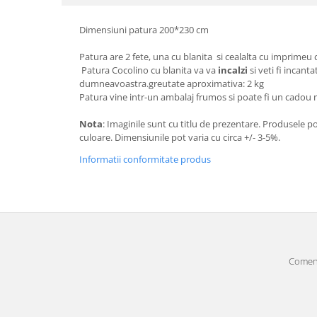
Dimensiuni patura 200*230 cm
Patura are 2 fete, una cu blanita si cealalta cu imprimeu
Patura Cocolino cu blanita va va
incalzi
si veti fi incant
dumneavoastra.greutate aproximativa: 2 kg
Patura vine intr-un ambalaj frumos si poate fi un cadou
Nota
: Imaginile sunt cu titlu de prezentare. Produsele p
culoare. Dimensiunile pot varia cu circa +/- 3-5%.
Informatii conformitate produs
Comenz