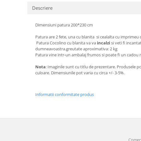
Descriere
Dimensiuni patura 200*230 cm
Patura are 2 fete, una cu blanita si cealalta cu imprimeu
Patura Cocolino cu blanita va va
incalzi
si veti fi incant
dumneavoastra.greutate aproximativa: 2 kg
Patura vine intr-un ambalaj frumos si poate fi un cadou
Nota
: Imaginile sunt cu titlu de prezentare. Produsele p
culoare. Dimensiunile pot varia cu circa +/- 3-5%.
Informatii conformitate produs
Comenz