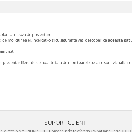
 color ca in poza de prezentare
ati de moliciunea ei. Incercati-o si cu siguranta veti descoperi ca
aceasta pat
 minunat.
ot prezenta diferente de nuante fata de monitoarele pe care sunt vizualizate i
SUPORT CLIENTI
i direct in site : NON_STOP . Comenzi prin telefon sau Whatsapp: intre 10:00 s