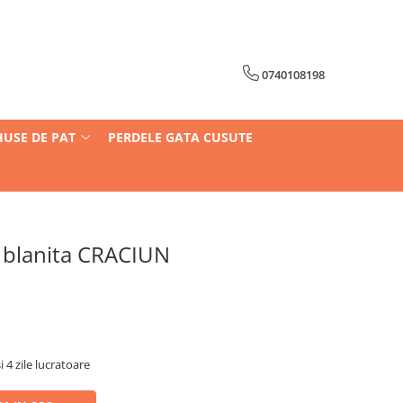
0740108198
HUSE DE PAT
PERDELE GATA CUSUTE
u blanita CRACIUN
i 4 zile lucratoare