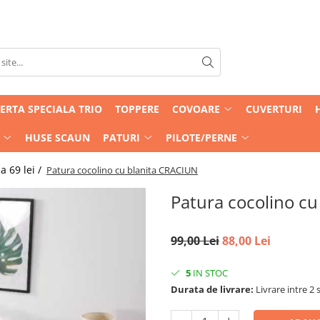
ERTA SPECIALA TRIO
TOPPERE
COVOARE
CUVERTURI
HUSE SCAUN
PATURI
PILOTE/PERNE
 69 lei /
Patura cocolino cu blanita CRACIUN
Patura cocolino c
99,00 Lei
88,00 Lei
5
IN STOC
Durata de livrare:
Livrare intre 2 s