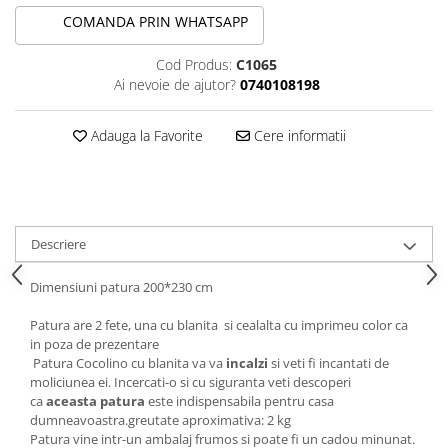
COMANDA PRIN WHATSAPP
Cod Produs:
C1065
Ai nevoie de ajutor?
0740108198
Adauga la Favorite
Cere informatii
Descriere
Dimensiuni patura 200*230 cm
Patura are 2 fete, una cu blanita si cealalta cu imprimeu color ca
in poza de prezentare
Patura Cocolino cu blanita va va
incalzi
si veti fi incantati de
moliciunea ei. Incercati-o si cu siguranta veti descoperi
ca
aceasta patura
este indispensabila pentru casa
dumneavoastra.greutate aproximativa: 2 kg
Patura vine intr-un ambalaj frumos si poate fi un cadou minunat.