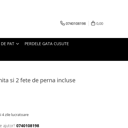
0740108198
0,00
 DE PAT
PERDELE GATA CUSUTE
ita si 2 fete de perna incluse
i 4 zile lucratoare
e ajutor?
0740108198