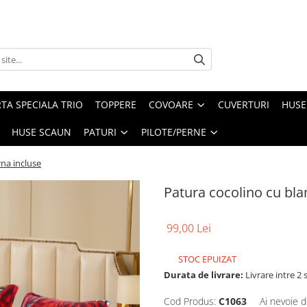
TA SPECIALA TRIO
TOPPERE
COVOARE
CUVERTURI
HUSE
HUSE SCAUN
PATURI
PILOTE/PERNE
rna incluse
Patura cocolino cu blan
99,00 Lei
STOC EPUIZAT
Durata de livrare:
Livrare intre 2 s
Cod Produs:
C1063
Ai nevoie d