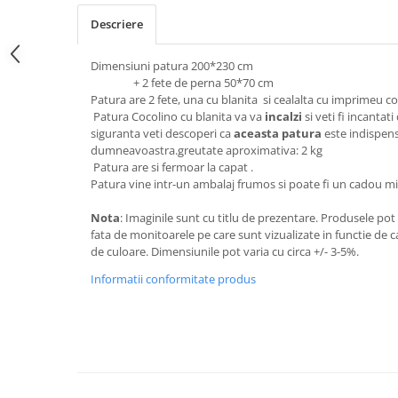
Descriere
Dimensiuni patura 200*230 cm
+ 2 fete de perna 50*70 cm
Patura are 2 fete, una cu blanita si cealalta cu imprimeu c
Patura Cocolino cu blanita va va
incalzi
si veti fi incantati
siguranta veti descoperi ca
aceasta patura
este indispens
dumneavoastra.greutate aproximativa: 2 kg
Patura are si fermoar la capat .
Patura vine intr-un ambalaj frumos si poate fi un cadou m
Nota
: Imaginile sunt cu titlu de prezentare. Produsele po
fata de monitoarele pe care sunt vizualizate in functie de ca
de culoare. Dimensiunile pot varia cu circa +/- 3-5%.
Informatii conformitate produs