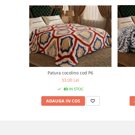
Patura cocolino cod P6
33,00 Lei
83
IN STOC
ADAUGA IN COS