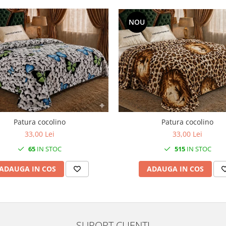
NOU
Patura cocolino
Patura cocolino
33,00 Lei
33,00 Lei
65
IN STOC
515
IN STOC
ADAUGA IN COS
ADAUGA IN COS
SUPORT CLIENTI