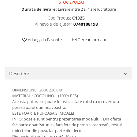
STOC EPUIZAT
Durata de livrare:
Livrare intre 2 si 4 zile lucratoare
Cod Produs:
C1325
Ai nevoie de ajutor?
0740108198
Adauga la Favorite
Cere informatii
Descriere
DIMENSIUNE : 200X 230 CM
MATERIAL : COCOLINO - (100% PES)
Aceasta patura se poate folosi ca atare cat si ca o cuvertura
pentru patul dumneavoastra.
ESTE FOARTE PUFOASA SI MOALE!
INFO: pozele sunt pentru prezentarea modelului . Din oferta
fac parte doar Paturile ( fara fete de perna si cearceaf) , restul
obiectelor din poza, fac parte din decor .
Dimensiunile pot diferi cu +/- 10 cm