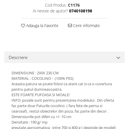
Cod Produs:
C1176
Ai nevoie de ajutor?
0740108198
Adauga la Favorite
Cere informatii
Descriere
DIMENSIUNE : 200X 230 CM
MATERIAL : COCOLINO - (100% PES)
Aceasta patura se poate folosi ca atare cat si ca o cuvertura
pentru patul dumneavoastra.
ESTE FOARTE PUFOASA SI MOALE!
INFO: pozele sunt pentru prezentarea modelului . Din oferta
fac parte doar Paturile cocolino ( fara fete de perna si
cearceaf) , restul obiectelor din poza, fac parte din decor .
Dimensiunile pot diferi cu +/- 10 cm
Densitate : 190 g/ mp
greutate aproximativa : intre 700 si 800 g ( depinde de model)