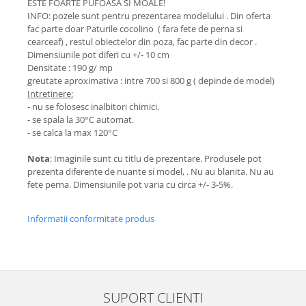
ESTE FOARTE PUFOASA SI MOALE!
INFO: pozele sunt pentru prezentarea modelului . Din oferta
fac parte doar Paturile cocolino ( fara fete de perna si
cearceaf) , restul obiectelor din poza, fac parte din decor .
Dimensiunile pot diferi cu +/- 10 cm
Densitate : 190 g/ mp
greutate aproximativa : intre 700 si 800 g ( depinde de model)
Intreținere:
- nu se folosesc inalbitori chimici.
- se spala la 30°C automat.
- se calca la max 120°C
Nota
: Imaginile sunt cu titlu de prezentare. Produsele pot
prezenta diferente de nuante si model, . Nu au blanita. Nu au
fete perna. Dimensiunile pot varia cu circa +/- 3-5%.
Informatii conformitate produs
SUPORT CLIENTI