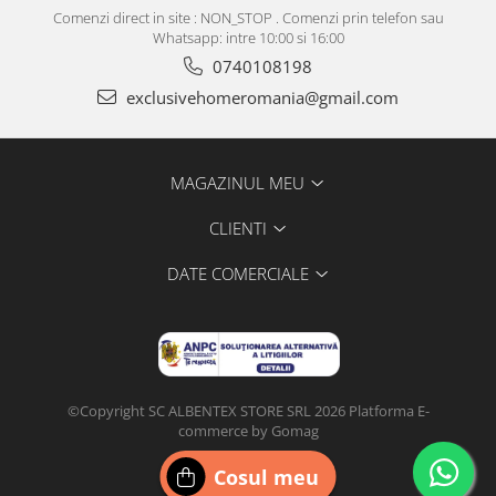
Comenzi direct in site : NON_STOP . Comenzi prin telefon sau
Whatsapp: intre 10:00 si 16:00
0740108198
exclusivehomeromania@gmail.com
MAGAZINUL MEU
CLIENTI
DATE COMERCIALE
©Copyright SC ALBENTEX STORE SRL 2026
Platforma E-
commerce by Gomag
Configurat de
DIGI
CLICK
Cosul meu