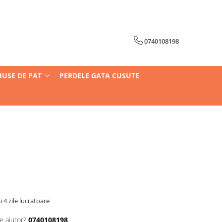
0740108198
HUSE DE PAT
PERDELE GATA CUSUTE
i 4 zile lucratoare
e ajutor?
0740108198