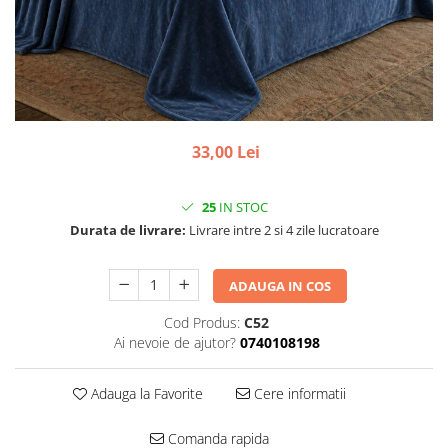
33,00 Lei
25
IN STOC
Durata de livrare:
Livrare intre 2 si 4 zile lucratoare
ADAUGA IN COS
Cod Produs:
C52
Ai nevoie de ajutor?
0740108198
Adauga la Favorite
Cere informatii
Comanda rapida