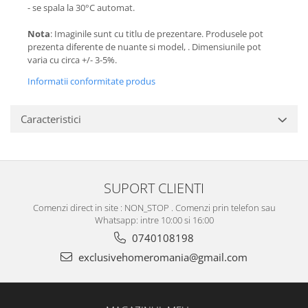
- se spala la 30°C automat.
Nota
: Imaginile sunt cu titlu de prezentare. Produsele pot
prezenta diferente de nuante si model, . Dimensiunile pot
varia cu circa +/- 3-5%.
Informatii conformitate produs
Caracteristici
SUPORT CLIENTI
Comenzi direct in site : NON_STOP . Comenzi prin telefon sau
Whatsapp: intre 10:00 si 16:00
0740108198
exclusivehomeromania@gmail.com