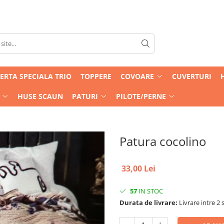
ERTA SPECIALA TRIO
TOPPERE
COVOARE
CUVERTURI
HUSE SCAUN
PATURI
PILOTE/PERNE
Patura cocolino
33,00 Lei
57
IN STOC
Durata de livrare:
Livrare intre 2 s