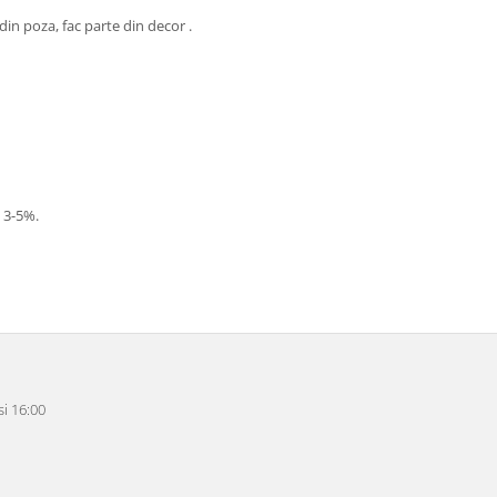
din poza, fac parte din decor .
- 3-5%.
i 16:00