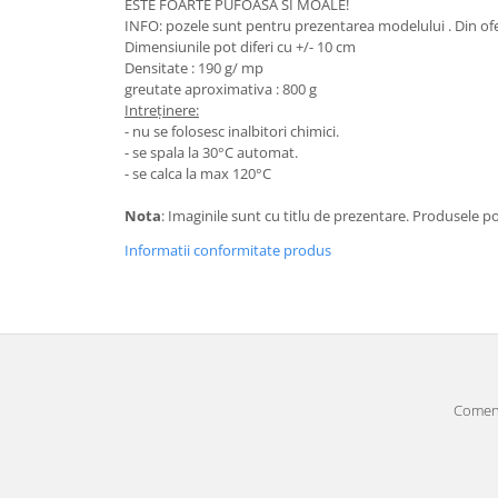
ESTE FOARTE PUFOASA SI MOALE!
INFO: pozele sunt pentru prezentarea modelului . Din oferta
Dimensiunile pot diferi cu +/- 10 cm
Densitate : 190 g/ mp
greutate aproximativa : 800 g
Intreținere:
- nu se folosesc inalbitori chimici.
- se spala la 30°C automat.
- se calca la max 120°C
Nota
: Imaginile sunt cu titlu de prezentare. Produsele p
Informatii conformitate produs
Comenz