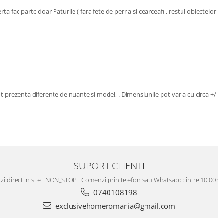
 fac parte doar Paturile ( fara fete de perna si cearceaf) , restul obiectelor 
ot prezenta diferente de nuante si model, . Dimensiunile pot varia cu circa +/
SUPORT CLIENTI
i direct in site : NON_STOP . Comenzi prin telefon sau Whatsapp: intre 10:00 s
0740108198
exclusivehomeromania@gmail.com