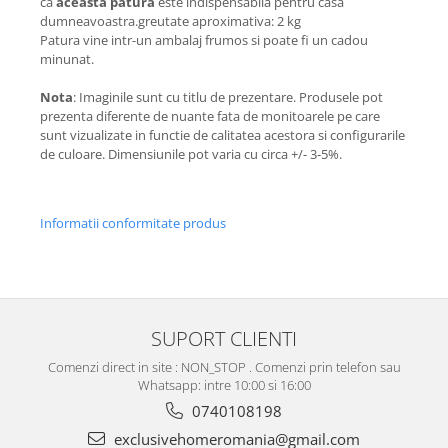
ca
aceasta patura
este indispensabila pentru casa
dumneavoastra.greutate aproximativa: 2 kg
Patura vine intr-un ambalaj frumos si poate fi un cadou
minunat.
Nota
: Imaginile sunt cu titlu de prezentare. Produsele pot
prezenta diferente de nuante fata de monitoarele pe care
sunt vizualizate in functie de calitatea acestora si configurarile
de culoare. Dimensiunile pot varia cu circa +/- 3-5%.
Informatii conformitate produs
SUPORT CLIENTI
Comenzi direct in site : NON_STOP . Comenzi prin telefon sau
Whatsapp: intre 10:00 si 16:00
0740108198
exclusivehomeromania@gmail.com