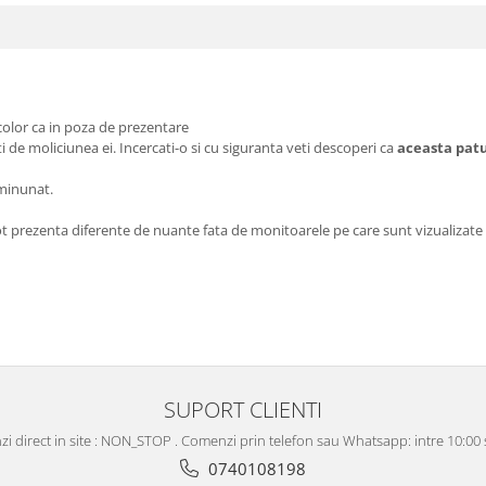
 color ca in poza de prezentare
ati de moliciunea ei. Incercati-o si cu siguranta veti descoperi ca
aceasta pat
 minunat.
ot prezenta diferente de nuante fata de monitoarele pe care sunt vizualizate i
SUPORT CLIENTI
i direct in site : NON_STOP . Comenzi prin telefon sau Whatsapp: intre 10:00 s
0740108198