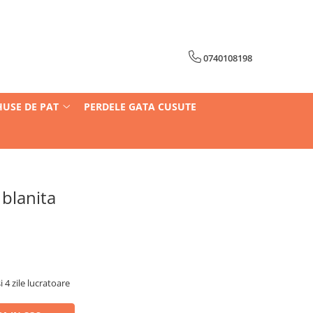
0740108198
HUSE DE PAT
PERDELE GATA CUSUTE
 blanita
i 4 zile lucratoare