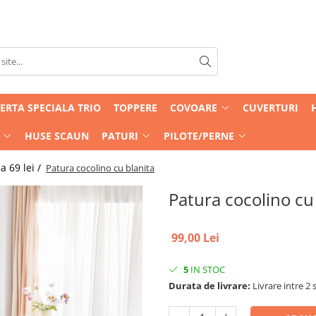
ERTA SPECIALA TRIO
TOPPERE
COVOARE
CUVERTURI
HUSE SCAUN
PATURI
PILOTE/PERNE
 69 lei /
Patura cocolino cu blanita
Patura cocolino cu
99,00 Lei
5
IN STOC
Durata de livrare:
Livrare intre 2 s