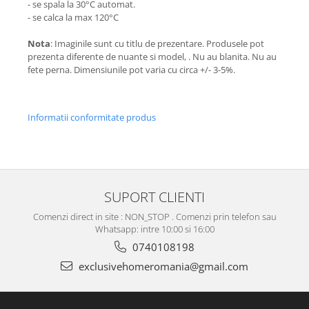
- se spala la 30°C automat.
- se calca la max 120°C
Nota
: Imaginile sunt cu titlu de prezentare. Produsele pot
prezenta diferente de nuante si model, . Nu au blanita. Nu au
fete perna. Dimensiunile pot varia cu circa +/- 3-5%.
Informatii conformitate produs
SUPORT CLIENTI
Comenzi direct in site : NON_STOP . Comenzi prin telefon sau
Whatsapp: intre 10:00 si 16:00
0740108198
exclusivehomeromania@gmail.com