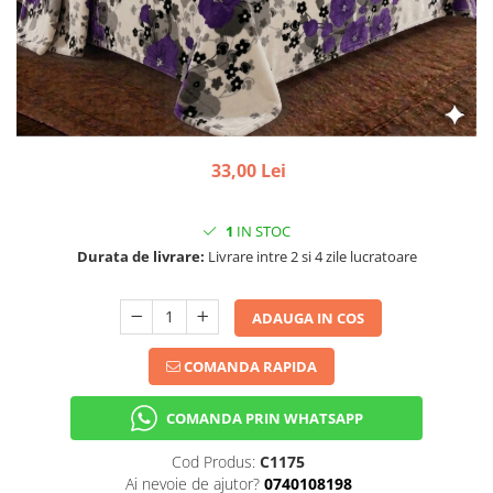
33,00 Lei
1
IN STOC
Durata de livrare:
Livrare intre 2 si 4 zile lucratoare
ADAUGA IN COS
COMANDA RAPIDA
COMANDA PRIN WHATSAPP
Cod Produs:
C1175
Ai nevoie de ajutor?
0740108198