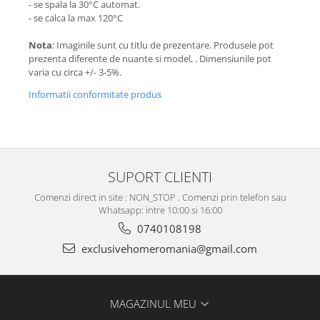
- se spala la 30°C automat.
- se calca la max 120°C
Nota
: Imaginile sunt cu titlu de prezentare. Produsele pot
prezenta diferente de nuante si model, . Dimensiunile pot
varia cu circa +/- 3-5%.
Informatii conformitate produs
SUPORT CLIENTI
Comenzi direct in site : NON_STOP . Comenzi prin telefon sau
Whatsapp: intre 10:00 si 16:00
0740108198
exclusivehomeromania@gmail.com
MAGAZINUL MEU