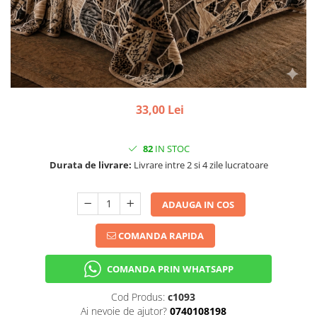
33,00 Lei
82
IN STOC
Durata de livrare:
Livrare intre 2 si 4 zile lucratoare
ADAUGA IN COS
COMANDA RAPIDA
COMANDA PRIN WHATSAPP
Cod Produs:
c1093
Ai nevoie de ajutor?
0740108198