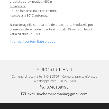
greutate aproximativa : 650 g
Intreținere:
- nu se folosesc inalbitori chimici.
- se spala la 30°C automat.
Nota
: Imaginile sunt cu titlu de prezentare. Produsele pot
prezenta diferente de nuante si model, . Dimensiunile pot
varia cu circa +/- 3-5%.
Informatii conformitate produs
SUPORT CLIENTI
Comenzi direct in site : NON_STOP . Comenzi prin telefon sau
Whatsapp: intre 10:00 si 16:00
0740108198
exclusivehomeromania@gmail.com