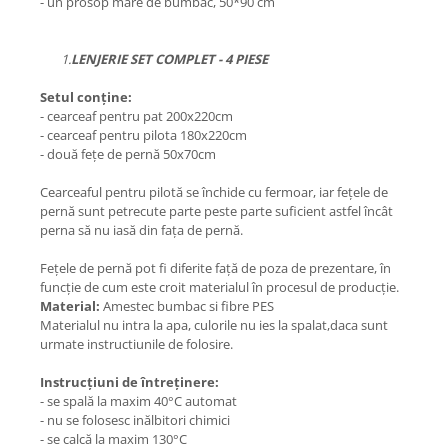
- un prosop mare de bumbac, 50*90 cm
1.
LENJERIE SET COMPLET - 4 PIESE
Setul conține:
- cearceaf pentru pat 200x220cm
- cearceaf pentru pilota 180x220cm
- două fețe de pernă 50x70cm
Cearceaful pentru pilotă se închide cu fermoar, iar fețele de
pernă sunt petrecute parte peste parte suficient astfel încât
perna să nu iasă din fața de pernă.
Fețele de pernă pot fi diferite față de poza de prezentare, în
funcție de cum este croit materialul în procesul de producție.
Material:
Amestec bumbac si fibre PES
Materialul nu intra la apa, culorile nu ies la spalat,daca sunt
urmate instructiunile de folosire.
Instrucțiuni de întreținere:
- se spală la maxim 40°C automat
- nu se folosesc inălbitori chimici
- se calcă la maxim 130°C