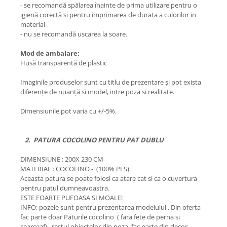
- se recomandă spălarea înainte de prima utilizare pentru o
igienă corectă si pentru imprimarea de durata a culorilor in
material
- nu se recomandă uscarea la soare.
Mod de ambalare:
Husă transparentă de plastic
Imaginile produselor sunt cu titlu de prezentare și pot exista
diferențe de nuanță si model, intre poza si realitate.
Dimensiunile pot varia cu +/-5%.
2. PATURA COCOLINO PENTRU PAT DUBLU
DIMENSIUNE : 200X 230 CM
MATERIAL : COCOLINO - (100% PES)
Aceasta patura se poate folosi ca atare cat si ca o cuvertura
pentru patul dumneavoastra.
ESTE FOARTE PUFOASA SI MOALE!
INFO: pozele sunt pentru prezentarea modelului . Din oferta
fac parte doar Paturile cocolino ( fara fete de perna si
cearceaf) , restul obiectelor din poza, fac parte din decor .