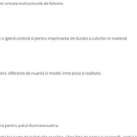
sunt urmate instructiunile de folosire.
are pentru o igienă corectă si pentru imprimarea de durata a cu
ista diferențe de nuanță si model, intre poza si realitate.
rtura pentru patul dumneavoastra.