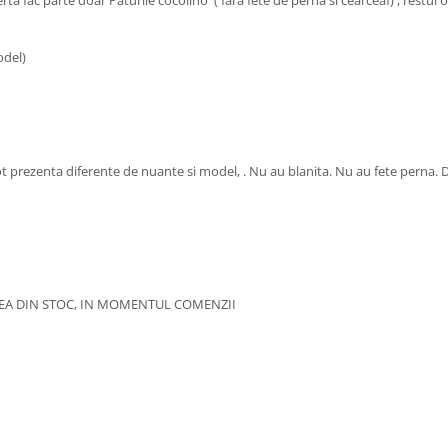
 fac parte doar Paturile cocolino ( fara fete de perna si cearceaf) , restul o
odel)
ot prezenta diferente de nuante si model, . Nu au blanita. Nu au fete perna. D
TATEA DIN STOC, IN MOMENTUL COMENZII