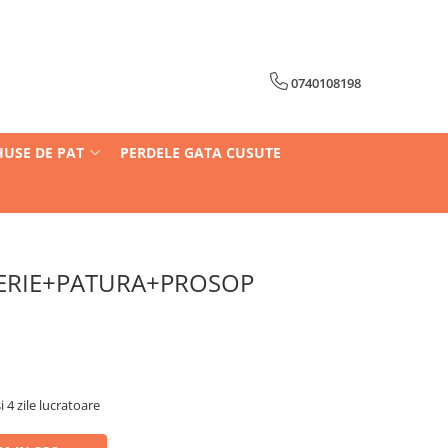
0740108198
HUSE DE PAT
PERDELE GATA CUSUTE
JERIE+PATURA+PROSOP
i 4 zile lucratoare