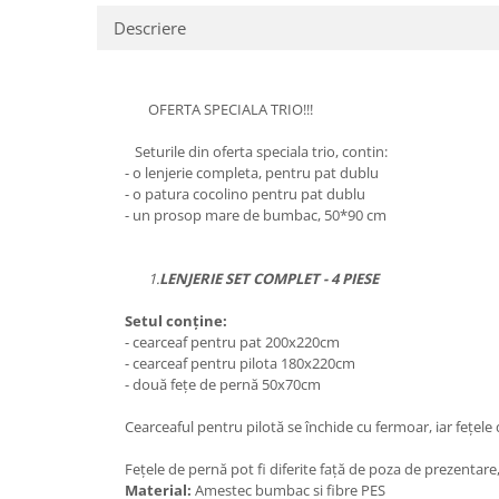
Descriere
OFERTA SPECIALA TRIO!!!
Seturile din oferta speciala trio, contin:
- o lenjerie completa, pentru pat dublu
- o patura cocolino pentru pat dublu
- un prosop mare de bumbac, 50*90 cm
1.
LENJERIE SET COMPLET - 4 PIESE
Setul conține:
- cearceaf pentru pat 200x220cm
- cearceaf pentru pilota 180x220cm
- două fețe de pernă 50x70cm
Cearceaful pentru pilotă se închide cu fermoar, iar fețele
Fețele de pernă pot fi diferite față de poza de prezentare
Material:
Amestec bumbac si fibre PES