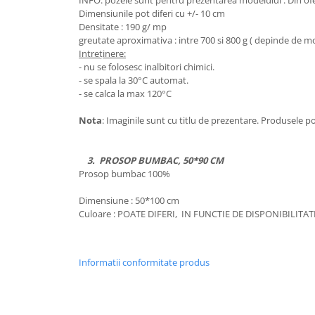
INFO: pozele sunt pentru prezentarea modelului . Din oferta
Dimensiunile pot diferi cu +/- 10 cm
Densitate : 190 g/ mp
greutate aproximativa : intre 700 si 800 g ( depinde de m
Intreținere:
- nu se folosesc inalbitori chimici.
- se spala la 30°C automat.
- se calca la max 120°C
Nota
: Imaginile sunt cu titlu de prezentare. Produsele p
3. PROSOP BUMBAC, 50*90 CM
Prosop bumbac 100%
Dimensiune : 50*100 cm
Culoare : POATE DIFERI, IN FUNCTIE DE DISPONIBILI
Informatii conformitate produs