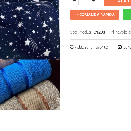
ADAUG
COMANDA RAPIDA
Cod Produs:
C1293
Ai nevoie d
Adauga la Favorite
Cere 