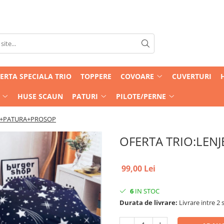
ERTA SPECIALA TRIO
TOPPERE
COVOARE
CUVERTURI
HUSE SCAUN
PATURI
PILOTE/PERNE
IE+PATURA+PROSOP
OFERTA TRIO:LEN
99,00 Lei
6
IN STOC
Durata de livrare:
Livrare intre 2 s