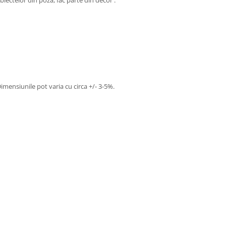
biectelor din poza, fac parte din decor .
imensiunile pot varia cu circa +/- 3-5%.