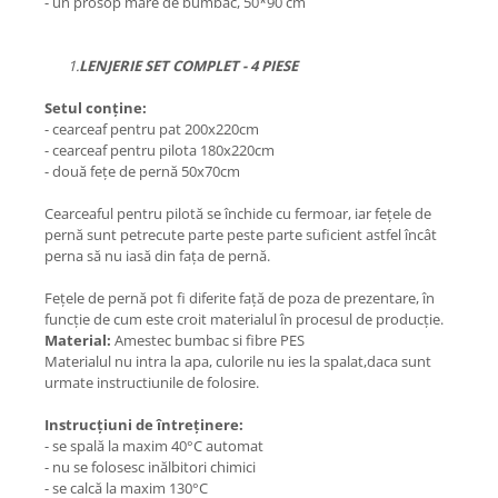
- un prosop mare de bumbac, 50*90 cm
1.
LENJERIE SET COMPLET - 4 PIESE
Setul conține:
- cearceaf pentru pat 200x220cm
- cearceaf pentru pilota 180x220cm
- două fețe de pernă 50x70cm
Cearceaful pentru pilotă se închide cu fermoar, iar fețele de
pernă sunt petrecute parte peste parte suficient astfel încât
perna să nu iasă din fața de pernă.
Fețele de pernă pot fi diferite față de poza de prezentare, în
funcție de cum este croit materialul în procesul de producție.
Material:
Amestec bumbac si fibre PES
Materialul nu intra la apa, culorile nu ies la spalat,daca sunt
urmate instructiunile de folosire.
Instrucțiuni de întreținere:
- se spală la maxim 40°C automat
- nu se folosesc inălbitori chimici
- se calcă la maxim 130°C