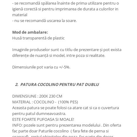
- se recomandă spălarea înainte de prima utilizare pentru o
igienă corectă si pentru imprimarea de durata a culorilor in
material
- nu se recomandă uscarea la soare.
Mod de ambalare:
Husă transparentă de plastic
Imaginile produselor sunt cu titlu de prezentare și pot exista
diferențe de nuanță si model, intre poza si realitate.
Dimensiunile pot varia cu +/-5%.
2. PATURA COCOLINO PENTRU PAT DUBLU
DIMENSIUNE : 200X 230 CM
MATERIAL : COCOLINO - (100% PES)
Aceasta patura se poate folosi ca atare cat si ca o cuvertura
pentru patul dumneavoastra.
ESTE FOARTE PUFOASA SI MOALE!
INFO: pozele sunt pentru prezentarea modelului . Din oferta
fac parte doar Paturile cocolino ( fara fete de perna si
cearceaf) , restul obiectelor din poza, fac parte din decor .