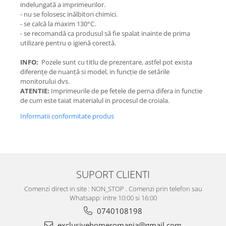
indelungată a imprimeurilor.
- nu se folosesc inălbitori chimici.
- se calcă la maxim 130°C.
- se recomandă ca produsul să fie spalat inainte de prima
utilizare pentru o igienă corectă.
INFO:
Pozele sunt cu titlu de prezentare, astfel pot exista
diferențe de nuanță si model, in funcție de setările
monitorului dvs.
ATENTIE:
Imprimeurile de pe fetele de perna difera in functie
de cum este taiat materialul in procesul de croiala.
Informatii conformitate produs
SUPORT CLIENTI
Comenzi direct in site : NON_STOP . Comenzi prin telefon sau
Whatsapp: intre 10:00 si 16:00
0740108198
exclusivehomeromania@gmail.com