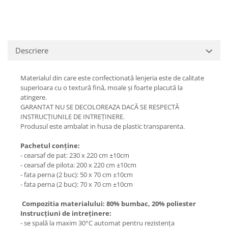
Descriere
Materialul din care este confectionată lenjeria este de calitate
superioara cu o textură fină, moale și foarte placută la
atingere.
GARANTAT NU SE DECOLOREAZA DACĂ SE RESPECTĂ
INSTRUCȚIUNILE DE INTREȚINERE.
Produsul este ambalat in husa de plastic transparenta.
Pachetul conține:
- cearsaf de pat: 230 x 220 cm ±10cm
- cearsaf de pilota: 200 x 220 cm ±10cm
- fata perna (2 buc): 50 x 70 cm ±10cm
- fata perna (2 buc): 70 x 70 cm ±10cm
Compozitia materialului: 80% bumbac, 20% poliester
Instrucțiuni de intreținere:
- se spală la maxim 30°C automat pentru rezistența