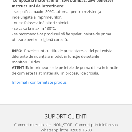
Compozitia materialului: 80% bumbac, 20% poliester
Instrucțiuni de intreținere:
- se spală la maxim 30°C automat pentru rezistența
indelungată a imprimeurilor.
- nu se folosesc inălbitori chimici.
- se calcă la maxim 130°C.
- se recomandă ca produsul să fie spalat inainte de prima
utilizare pentru o igienă corectă.
INFO:
Pozele sunt cu titlu de prezentare, astfel pot exista
diferențe de nuanță si model, in funcție de setările
monitorului dvs.
ATENTIE:
Imprimeurile de pe fetele de perna difera in functie
de cum este taiat materialul in procesul de croiala.
Informatii conformitate produs
SUPORT CLIENTI
Comenzi direct in site : NON_STOP . Comenzi prin telefon sau
Whatsapp: intre 10:00 si 16:00