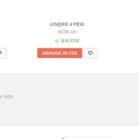
LENJERIE 4 PIESE
60,00 Lei
2
IN STOC
ADAUGA IN COS
AD
i 16:00