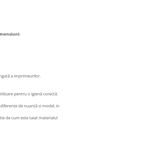
imensiuni:
r
ngată a imprimeurilor.
ilizare pentru o igienă corectă.
 diferențe de nuanță si model, in
tie de cum este taiat materialul