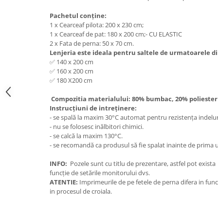
Pachetul conține:
1 x Cearceaf pilota: 200 x 230 cm;
1 x Cearceaf de pat: 180 x 200 cm;- CU ELASTIC
2 x Fata de perna: 50 x 70 cm.
Lenjeria este ideala pentru saltele de urmatoarele d
✅ 140 x 200 cm
✅ 160 x 200 cm
✅ 180 X200 cm
Compozitia materialului: 80% bumbac, 20% polieste
Instrucțiuni de intreținere:
- se spală la maxim 30°C automat pentru rezistența indelu
- nu se folosesc inălbitori chimici.
- se calcă la maxim 130°C.
- se recomandă ca produsul să fie spalat inainte de prima ut
INFO:
Pozele sunt cu titlu de prezentare, astfel pot exista
funcție de setările monitorului dvs.
ATENTIE:
Imprimeurile de pe fetele de perna difera in func
in procesul de croiala.