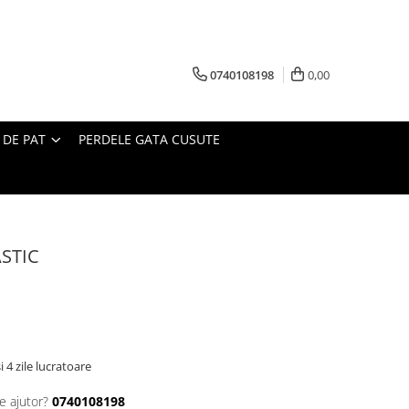
0740108198
0,00
 DE PAT
PERDELE GATA CUSUTE
ASTIC
i 4 zile lucratoare
e ajutor?
0740108198