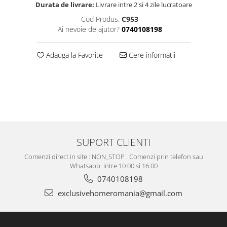
Durata de livrare:
Livrare intre 2 si 4 zile lucratoare
Cod Produs:
C953
Ai nevoie de ajutor?
0740108198
Adauga la Favorite
Cere informatii
SUPORT CLIENTI
Comenzi direct in site : NON_STOP . Comenzi prin telefon sau
Whatsapp: intre 10:00 si 16:00
0740108198
exclusivehomeromania@gmail.com