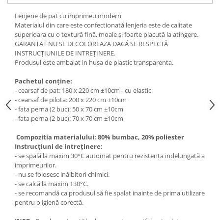
Lenjerie de pat cu imprimeu modern
Materialul din care este confectionată lenjeria este de calitate
superioara cu o textură fină, moale și foarte placută la atingere.
GARANTAT NU SE DECOLOREAZA DACĂ SE RESPECTĂ
INSTRUCȚIUNILE DE INTREȚINERE.
Produsul este ambalat in husa de plastic transparenta.
Pachetul conține:
- cearsaf de pat: 180 x 220 cm ±10cm - cu elastic
- cearsaf de pilota: 200 x 220 cm ±10cm
- fata perna (2 buc): 50 x 70 cm ±10cm
- fata perna (2 buc): 70 x 70 cm ±10cm
Compozitia materialului: 80% bumbac, 20% poliester
Instrucțiuni de intreținere:
- se spală la maxim 30°C automat pentru rezistența indelungată a
imprimeurilor.
- nu se folosesc inălbitori chimici.
- se calcă la maxim 130°C.
- se recomandă ca produsul să fie spalat inainte de prima utilizare
pentru o igienă corectă.