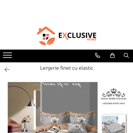
LENJERII DE PAT
COVOARE
HUSE DE PAT
PIJAMALE SI PROSOAPE
PATURI
PILOTE/PERNE
LENJERII 1+1=120 lei
COVOARE DORMITOR/LIVING
HUSE DE PAT - COCOLINO
PIJAMALE - OFERTA TRIO
OFERTA DUO : 2 PĂTURI LA 99 LEI
Pilote/Perne 1
COVOARE BUCATARIE
HUSE 1+1 = 99 Lei
OFERTA PROSOAPE = 2 SETURI
Pilote de Vara
LENJERII 3D: 1+1=150 LEI
PATURI gofrate - reduse la 69 LEI
COMPLETE = 99 LEI
LENJERII CRACIUN
COVOARE COPII
PILOTE COCOLINO GROASE
PROSOAPE BUMBAC 100%
LENJERII CU ELASTIC 1+1=150 LEI
SET COVOARE BAIE - 80 LEI
OFERTA TRIO:3 PĂTURI
COCOLINO=105 LEI
Lenjerie finet cu elastic
LENJERII COCOLINO
PATURA GROASA CU BATA
LENJERII DAMASC
PATURI COCOLINO CU BLANITA- de
LENJERII FINET CU ELASTIC- 99 LEI
la 69 lei
SUPER LENJERII FINET - DE LA 88
Lei