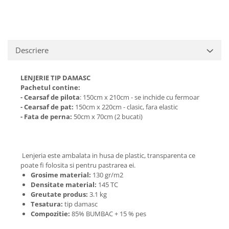
Descriere
LENJERIE TIP DAMASC
Pachetul contine:
- Cearsaf de pilota
: 150cm x 210cm - se inchide cu fermoar
- Cearsaf de pat:
150cm x 220cm - clasic, fara elastic
- Fata de perna:
50cm x 70cm (2 bucati)
Lenjeria este ambalata in husa de plastic, transparenta ce
poate fi folosita si pentru pastrarea ei.
Grosime material:
130 gr/m2
Densitate material:
145 TC
Greutate produs:
3.1 kg
Tesatura:
tip damasc
Compozitie:
85% BUMBAC + 15 % pes