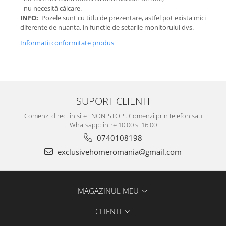
- nu necesită călcare.
INFO:
Pozele sunt cu titlu de prezentare, astfel pot exista mici
diferente de nuanta, in functie de setarile monitorului dvs.
Informatii conformitate produs
SUPORT CLIENTI
Comenzi direct in site : NON_STOP . Comenzi prin telefon sau
Whatsapp: intre 10:00 si 16:00
0740108198
exclusivehomeromania@gmail.com
MAGAZINUL MEU
CLIENTI