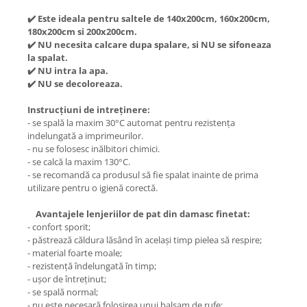
✔️ Este ideala pentru saltele de 140x200cm, 160x200cm,
180x200cm si 200x200cm.
✔️ NU necesita calcare dupa spalare, si NU se sifoneaza
la spalat.
✔️ NU intra la apa.
✔️ NU se decoloreaza.
Instrucțiuni de intreținere:
- se spală la maxim 30°C automat pentru rezistența
indelungată a imprimeurilor.
- nu se folosesc inălbitori chimici.
- se calcă la maxim 130°C.
- se recomandă ca produsul să fie spalat inainte de prima
utilizare pentru o igienă corectă.
Avantajele lenjeriilor de pat din damasc finetat:
- confort sporit;
- păstrează căldura lăsând în același timp pielea să respire;
- material foarte moale;
- rezistență îndelungată în timp;
- ușor de întreținut;
- se spală normal;
- nu este necesară folosirea unui balsam de rufe;