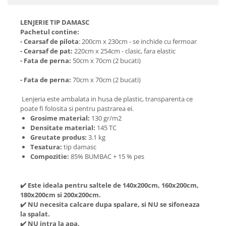
LENJERIE TIP DAMASC
Pachetul contine:
- Cearsaf de pilota
: 200cm x 230cm - se inchide cu fermoar
- Cearsaf de pat:
220cm x 254cm - clasic, fara elastic
- Fata de perna:
50cm x 70cm (2 bucati)
- Fata de perna:
70cm x 70cm (2 bucati)
Lenjeria este ambalata in husa de plastic, transparenta ce
poate fi folosita si pentru pastrarea ei.
Grosime material:
130 gr/m2
Densitate material:
145 TC
Greutate produs:
3.1 kg
Tesatura:
tip damasc
Compozitie:
85% BUMBAC + 15 % pes
✔️ Este ideala pentru saltele de 140x200cm, 160x200cm,
180x200cm si 200x200cm.
✔️ NU necesita calcare dupa spalare, si NU se sifoneaza
la spalat.
✔️ NU intra la apa.