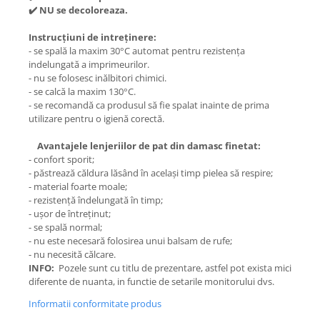
✔️ NU se decoloreaza.
Instrucțiuni de intreținere:
- se spală la maxim 30°C automat pentru rezistența
indelungată a imprimeurilor.
- nu se folosesc inălbitori chimici.
- se calcă la maxim 130°C.
- se recomandă ca produsul să fie spalat inainte de prima
utilizare pentru o igienă corectă.
Avantajele lenjeriilor de pat din damasc finetat:
- confort sporit;
- păstrează căldura lăsând în același timp pielea să respire;
- material foarte moale;
- rezistență îndelungată în timp;
- ușor de întreținut;
- se spală normal;
- nu este necesară folosirea unui balsam de rufe;
- nu necesită călcare.
INFO:
Pozele sunt cu titlu de prezentare, astfel pot exista mici
diferente de nuanta, in functie de setarile monitorului dvs.
Informatii conformitate produs