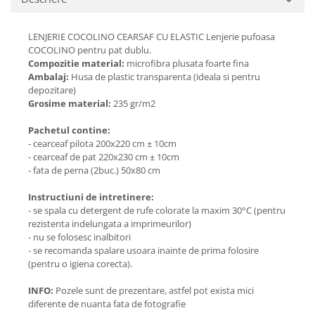
LENJERIE COCOLINO CEARSAF CU ELASTIC Lenjerie pufoasa
COCOLINO pentru pat dublu.
Compozitie material:
microfibra plusata foarte fina
Ambalaj:
Husa de plastic transparenta (ideala si pentru
depozitare)
Grosime material:
235 gr/m2
Pachetul contine:
- cearceaf pilota 200x220 cm ± 10cm
- cearceaf de pat 220x230 cm ± 10cm
- fata de perna (2buc.) 50x80 cm
Instructiuni de intretinere:
- se spala cu detergent de rufe colorate la maxim 30°C (pentru
rezistenta indelungata a imprimeurilor)
- nu se folosesc inalbitori
- se recomanda spalare usoara inainte de prima folosire
(pentru o igiena corecta).
INFO:
Pozele sunt de prezentare, astfel pot exista mici
diferente de nuanta fata de fotografie