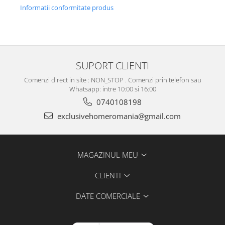
Informatii conformitate produs
SUPORT CLIENTI
Comenzi direct in site : NON_STOP . Comenzi prin telefon sau
Whatsapp: intre 10:00 si 16:00
0740108198
exclusivehomeromania@gmail.com
MAGAZINUL MEU
CLIENTI
DATE COMERCIALE