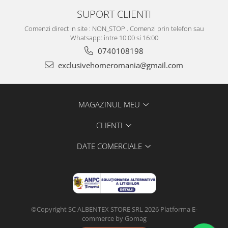
SUPORT CLIENTI
Comenzi direct in site : NON_STOP . Comenzi prin telefon sau
Whatsapp: intre 10:00 si 16:00
0740108198
exclusivehomeromania@gmail.com
MAGAZINUL MEU
CLIENTI
DATE COMERCIALE
©Copyright SC ALBENTEX STORE SRL 2026
Platforma E-
commerce by Gomag