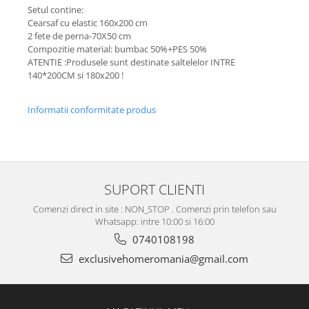
Setul contine:
Cearsaf cu elastic 160x200 cm
2 fete de perna-70X50 cm
Compozitie material: bumbac 50%+PES 50%
ATENTIE :Produsele sunt destinate saltelelor INTRE
140*200CM si 180x200 !
Informatii conformitate produs
SUPORT CLIENTI
Comenzi direct in site : NON_STOP . Comenzi prin telefon sau
Whatsapp: intre 10:00 si 16:00
0740108198
exclusivehomeromania@gmail.com