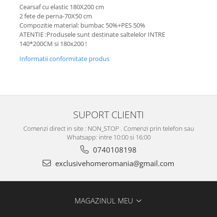
Cearsaf cu elastic 180X200 cm
2 fete de perna-70X50 cm
Compozitie material: bumbac 50%+PES 50%
ATENTIE :Produsele sunt destinate saltelelor INTRE
140*200CM si 180x200 !
Informatii conformitate produs
SUPORT CLIENTI
Comenzi direct in site : NON_STOP . Comenzi prin telefon sau
Whatsapp: intre 10:00 si 16:00
0740108198
exclusivehomeromania@gmail.com
MAGAZINUL MEU