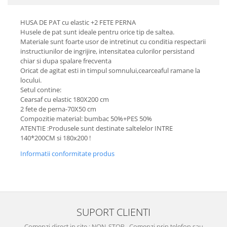
HUSA DE PAT cu elastic +2 FETE PERNA
Husele de pat sunt ideale pentru orice tip de saltea.
Materiale sunt foarte usor de intretinut cu conditia respectarii
instructiunilor de ingrijire, intensitatea culorilor persistand
chiar si dupa spalare frecventa
Oricat de agitat esti in timpul somnului,cearceaful ramane la
locului.
Setul contine:
Cearsaf cu elastic 180X200 cm
2 fete de perna-70X50 cm
Compozitie material: bumbac 50%+PES 50%
ATENTIE :Produsele sunt destinate saltelelor INTRE
140*200CM si 180x200 !
Informatii conformitate produs
SUPORT CLIENTI
Comenzi direct in site : NON_STOP . Comenzi prin telefon sau