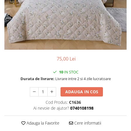
75,00 Lei
10
IN STOC
Durata de livrare:
Livrare intre 2 si 4 zile lucratoare
ADAUGA IN COS
Cod Produs:
C1636
Ai nevoie de ajutor?
0740108198
Adauga la Favorite
Cere informatii