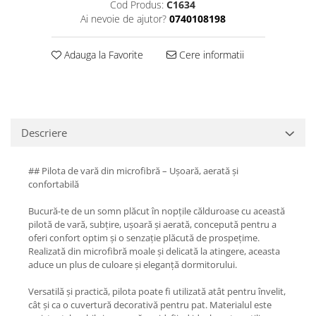
Cod Produs:
C1634
Ai nevoie de ajutor?
0740108198
Adauga la Favorite
Cere informatii
Descriere
## Pilota de vară din microfibră – Ușoară, aerată și
confortabilă
Bucură-te de un somn plăcut în nopțile călduroase cu această
pilotă de vară, subțire, ușoară și aerată, concepută pentru a
oferi confort optim și o senzație plăcută de prospețime.
Realizată din microfibră moale și delicată la atingere, aceasta
aduce un plus de culoare și eleganță dormitorului.
Versatilă și practică, pilota poate fi utilizată atât pentru învelit,
cât și ca o cuvertură decorativă pentru pat. Materialul este