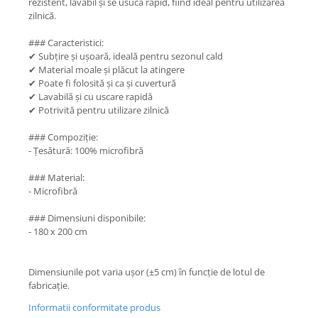
rezistent, lavabil și se usucă rapid, fiind ideal pentru utilizarea
zilnică.
### Caracteristici:
✔ Subțire și ușoară, ideală pentru sezonul cald
✔ Material moale și plăcut la atingere
✔ Poate fi folosită și ca și cuvertură
✔ Lavabilă și cu uscare rapidă
✔ Potrivită pentru utilizare zilnică
### Compoziție:
- Țesătură: 100% microfibră
### Material:
- Microfibră
### Dimensiuni disponibile:
- 180 x 200 cm
Dimensiunile pot varia ușor (±5 cm) în funcție de lotul de
fabricație.
Informatii conformitate produs