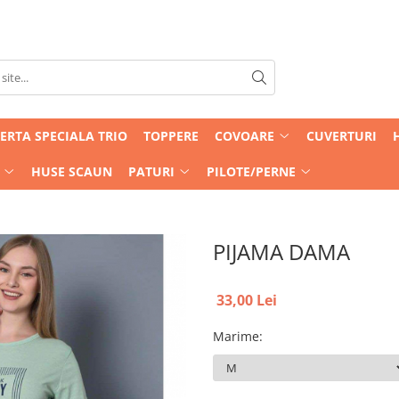
ERTA SPECIALA TRIO
TOPPERE
COVOARE
CUVERTURI
HUSE SCAUN
PATURI
PILOTE/PERNE
PIJAMA DAMA
33,00 Lei
Marime
: