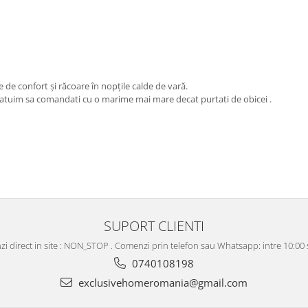
 de confort și răcoare în nopțile calde de vară.
sfatuim sa comandati cu o marime mai mare decat purtati de obicei .
SUPORT CLIENTI
i direct in site : NON_STOP . Comenzi prin telefon sau Whatsapp: intre 10:00 s
0740108198
exclusivehomeromania@gmail.com