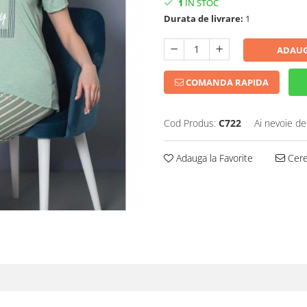
1
IN STOC
Durata de livrare:
1
ADAUG
COMANDA RAPIDA
Cod Produs:
C722
Ai nevoie de
Adauga la Favorite
Cere 