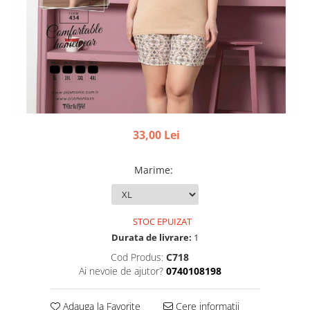
33,00 Lei
Marime
:
STOC EPUIZAT
Durata de livrare:
1
Cod Produs:
C718
Ai nevoie de ajutor?
0740108198
Adauga la Favorite
Cere informatii