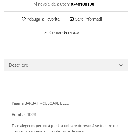
Ai nevoie de ajutor?
0740108198
Adauga la Favorite
Cere informatii
Comanda rapida
Descriere
Pijama BARBATI - CULOARE BLEU
Bumbac 100%
Este alegerea perfectă pentru cei care doresc să se bucure de
confort și răcoare în nopțile calde de vară.