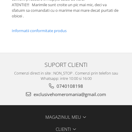
ATENTIE!!! Marimile sunt croite un pic mai mic, deci va
sfatuim sa comandati cu o marime mai mare decat purtati de
obicei .
Informatii conformitate produs
SUPORT CLIENTI
Comenzi direct in site : NON_STOP . Comenzi prin telefon sau
Whatsapp: intre 10:00 si 16:00
0740108198
exclusivehomeromania@gmail.com
MAGAZINUL MEU
CLIENTI