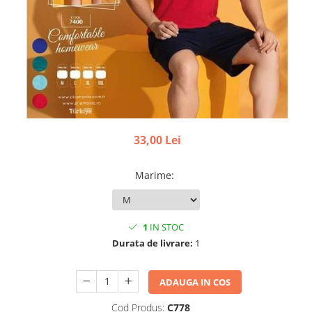
33,00 Lei
Marime
:
1
IN STOC
Durata de livrare:
1
ADAUGA IN COS
Cod Produs:
C778