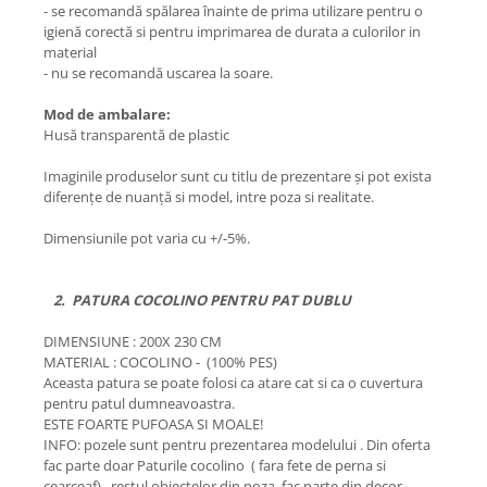
- se recomandă spălarea înainte de prima utilizare pentru o
igienă corectă si pentru imprimarea de durata a culorilor in
material
- nu se recomandă uscarea la soare.
Mod de ambalare:
Husă transparentă de plastic
Imaginile produselor sunt cu titlu de prezentare și pot exista
diferențe de nuanță si model, intre poza si realitate.
Dimensiunile pot varia cu +/-5%.
2. PATURA COCOLINO PENTRU PAT DUBLU
DIMENSIUNE : 200X 230 CM
MATERIAL : COCOLINO - (100% PES)
Aceasta patura se poate folosi ca atare cat si ca o cuvertura
pentru patul dumneavoastra.
ESTE FOARTE PUFOASA SI MOALE!
INFO: pozele sunt pentru prezentarea modelului . Din oferta
fac parte doar Paturile cocolino ( fara fete de perna si
cearceaf) , restul obiectelor din poza, fac parte din decor .