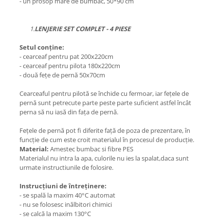
- un prosop mare de bumbac, 50*90 cm
1.
LENJERIE SET COMPLET - 4 PIESE
Setul conține:
- cearceaf pentru pat 200x220cm
- cearceaf pentru pilota 180x220cm
- două fețe de pernă 50x70cm
Cearceaful pentru pilotă se închide cu fermoar, iar fețele de
pernă sunt petrecute parte peste parte suficient astfel încât
perna să nu iasă din fața de pernă.
Fețele de pernă pot fi diferite față de poza de prezentare, în
funcție de cum este croit materialul în procesul de producție.
Material:
Amestec bumbac si fibre PES
Materialul nu intra la apa, culorile nu ies la spalat,daca sunt
urmate instructiunile de folosire.
Instrucțiuni de întreținere:
- se spală la maxim 40°C automat
- nu se folosesc inălbitori chimici
- se calcă la maxim 130°C