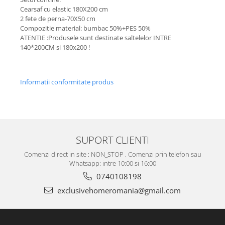
Cearsaf cu elastic 180X200 cm
2 fete de perna-70X50 cm
Compozitie material: bumbac 50%+PES 50%
ATENTIE :Produsele sunt destinate saltelelor INTRE
140*200CM si 180x200 !
Informatii conformitate produs
SUPORT CLIENTI
Comenzi direct in site : NON_STOP . Comenzi prin telefon sau
Whatsapp: intre 10:00 si 16:00
0740108198
exclusivehomeromania@gmail.com