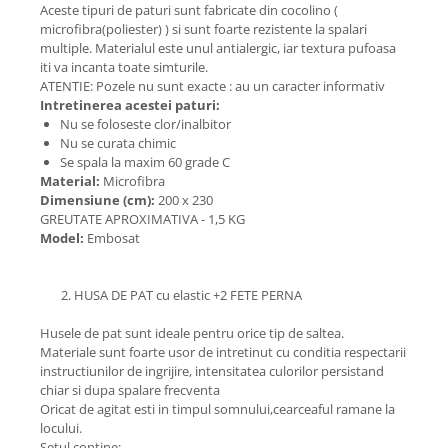
Aceste tipuri de paturi sunt fabricate din cocolino (
microfibra(poliester) ) si sunt foarte rezistente la spalari
multiple. Materialul este unul antialergic, iar textura pufoasa
iti va incanta toate simturile.
ATENTIE: Pozele nu sunt exacte : au un caracter informativ
Intretinerea acestei paturi:
Nu se foloseste clor/inalbitor
Nu se curata chimic
Se spala la maxim 60 grade C
Material:
Microfibra
Dimensiune (cm):
200 x 230
GREUTATE APROXIMATIVA - 1,5 KG
Model:
Embosat
2. HUSA DE PAT cu elastic +2 FETE PERNA
Husele de pat sunt ideale pentru orice tip de saltea.
Materiale sunt foarte usor de intretinut cu conditia respectarii
instructiunilor de ingrijire, intensitatea culorilor persistand
chiar si dupa spalare frecventa
Oricat de agitat esti in timpul somnului,cearceaful ramane la
locului.
Setul contine: