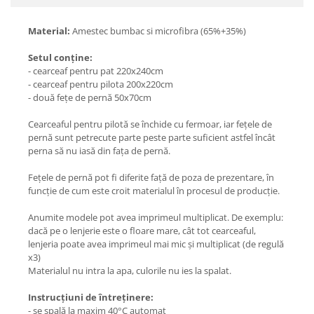
Material:
Amestec bumbac si microfibra (65%+35%)
Setul conține:
- cearceaf pentru pat 220x240cm
- cearceaf pentru pilota 200x220cm
- două fețe de pernă 50x70cm
Cearceaful pentru pilotă se închide cu fermoar, iar fețele de
pernă sunt petrecute parte peste parte suficient astfel încât
perna să nu iasă din fața de pernă.
Fețele de pernă pot fi diferite față de poza de prezentare, în
funcție de cum este croit materialul în procesul de producție.
Anumite modele pot avea imprimeul multiplicat. De exemplu:
dacă pe o lenjerie este o floare mare, cât tot cearceaful,
lenjeria poate avea imprimeul mai mic și multiplicat (de regulă
x3)
Materialul nu intra la apa, culorile nu ies la spalat.
Instrucțiuni de întreținere:
- se spală la maxim 40°C automat