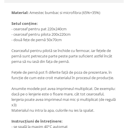
Material:
Amestec bumbac si microfibra (65%+35%)
Setul conține:
- cearceaf pentru pat 220x240cm
- cearceaf pentru pilota 200x220cm
- două fețe de pernă 50x70cm
Cearceaful pentru pilotă se închide cu fermoar, iar fețele de
pernă sunt petrecute parte peste parte suficient astfel încât
perna să nu iasă din fața de pernă.
Fețele de pernă pot fi diferite față de poza de prezentare, în
funcție de cum este croit materialul în procesul de producție.
Anumite modele pot avea imprimeul multiplicat. De exemplu:
dacă pe o lenjerie este o floare mare, cât tot cearceaful,
lenjeria poate avea imprimeul mai mic și multiplicat (de regulă
x3)
Materialul nu intra la apa, culorile nu ies la spalat.
Instrucțiuni de întreținere:
- se spală la maxim 40°C automat