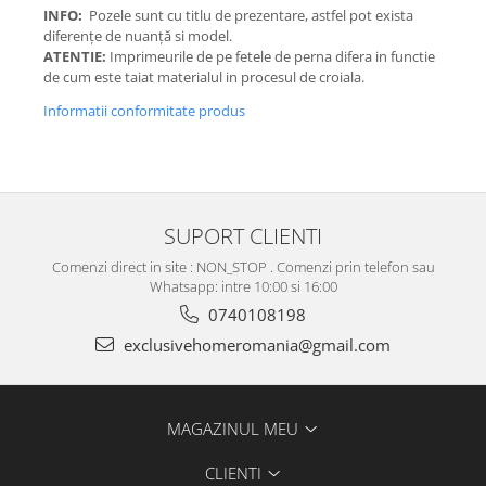
INFO:
Pozele sunt cu titlu de prezentare, astfel pot exista
diferențe de nuanță si model.
ATENTIE:
Imprimeurile de pe fetele de perna difera in functie
de cum este taiat materialul in procesul de croiala.
Informatii conformitate produs
SUPORT CLIENTI
Comenzi direct in site : NON_STOP . Comenzi prin telefon sau
Whatsapp: intre 10:00 si 16:00
0740108198
exclusivehomeromania@gmail.com
MAGAZINUL MEU
CLIENTI