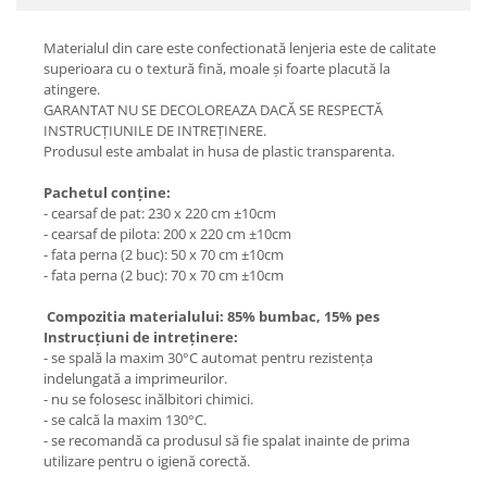
Materialul din care este confectionată lenjeria este de calitate
superioara cu o textură fină, moale și foarte placută la
atingere.
GARANTAT NU SE DECOLOREAZA DACĂ SE RESPECTĂ
INSTRUCȚIUNILE DE INTREȚINERE.
Produsul este ambalat in husa de plastic transparenta.
Pachetul conține:
- cearsaf de pat: 230 x 220 cm ±10cm
- cearsaf de pilota: 200 x 220 cm ±10cm
- fata perna (2 buc): 50 x 70 cm ±10cm
- fata perna (2 buc): 70 x 70 cm ±10cm
Compozitia materialului: 85% bumbac, 15% pes
Instrucțiuni de intreținere:
- se spală la maxim 30°C automat pentru rezistența
indelungată a imprimeurilor.
- nu se folosesc inălbitori chimici.
- se calcă la maxim 130°C.
- se recomandă ca produsul să fie spalat inainte de prima
utilizare pentru o igienă corectă.