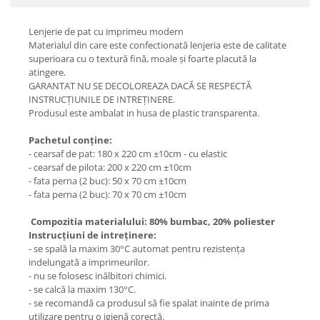
Lenjerie de pat cu imprimeu modern
Materialul din care este confectionată lenjeria este de calitate
superioara cu o textură fină, moale și foarte placută la
atingere.
GARANTAT NU SE DECOLOREAZA DACĂ SE RESPECTĂ
INSTRUCȚIUNILE DE INTREȚINERE.
Produsul este ambalat in husa de plastic transparenta.
Pachetul conține:
- cearsaf de pat: 180 x 220 cm ±10cm - cu elastic
- cearsaf de pilota: 200 x 220 cm ±10cm
- fata perna (2 buc): 50 x 70 cm ±10cm
- fata perna (2 buc): 70 x 70 cm ±10cm
Compozitia materialului: 80% bumbac, 20% poliester
Instrucțiuni de intreținere:
- se spală la maxim 30°C automat pentru rezistența
indelungată a imprimeurilor.
- nu se folosesc inălbitori chimici.
- se calcă la maxim 130°C.
- se recomandă ca produsul să fie spalat inainte de prima
utilizare pentru o igienă corectă.