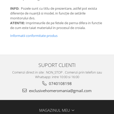
INFO:
Pozele sunt cu titlu de prezentare, astfel pot exista
diferențe de nuanță si model, in funcție de setările
monitorului dvs.
ATENTIE:
Imprimeurile de pe fetele de perna difera in functie
de cum este taiat materialul in procesul de croiala.
Informatii conformitate produs
SUPORT CLIENTI
Comenzi direct in site : NON_STOP . Comenzi prin telefon sau
Whatsapp: intre 10:00 si 16:00
0740108198
exclusivehomeromania@gmail.com
MAGAZINUL MEU