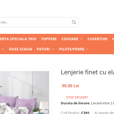
ERTA SPECIALA TRIO
TOPPERE
COVOARE
CUVERTURI
HUSE SCAUN
PATURI
PILOTE/PERNE
Lenjerie finet cu el
99,00 Lei
STOC EPUIZAT
Durata de livrare:
Livrare intre 2 s
Cod Produs:
C391
Ai nevoie de