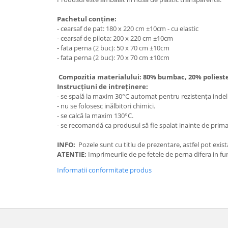
Pachetul conține:
- cearsaf de pat: 180 x 220 cm ±10cm - cu elastic
- cearsaf de pilota: 200 x 220 cm ±10cm
- fata perna (2 buc): 50 x 70 cm ±10cm
- fata perna (2 buc): 70 x 70 cm ±10cm
Compozitia materialului: 80% bumbac, 20% polies
Instrucțiuni de intreținere:
- se spală la maxim 30°C automat pentru rezistența inde
- nu se folosesc inălbitori chimici.
- se calcă la maxim 130°C.
- se recomandă ca produsul să fie spalat inainte de prima 
INFO:
Pozele sunt cu titlu de prezentare, astfel pot exist
ATENTIE:
Imprimeurile de pe fetele de perna difera in fun
Informatii conformitate produs