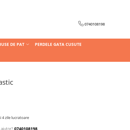
0740108198
HUSE DE PAT
PERDELE GATA CUSUTE
astic
i 4 zile lucratoare
 ajutor?
0740108198