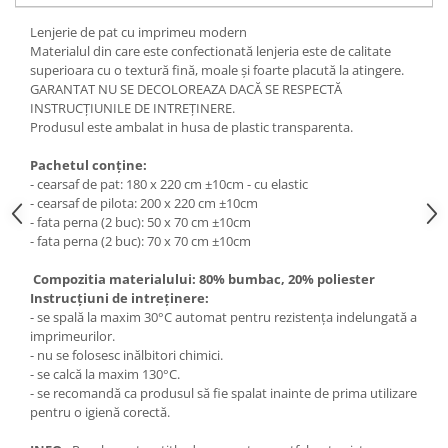
Lenjerie de pat cu imprimeu modern
Materialul din care este confectionată lenjeria este de calitate
superioara cu o textură fină, moale și foarte placută la atingere.
GARANTAT NU SE DECOLOREAZA DACĂ SE RESPECTĂ
INSTRUCȚIUNILE DE INTREȚINERE.
Produsul este ambalat in husa de plastic transparenta.
Pachetul conține:
- cearsaf de pat: 180 x 220 cm ±10cm - cu elastic
- cearsaf de pilota: 200 x 220 cm ±10cm
- fata perna (2 buc): 50 x 70 cm ±10cm
- fata perna (2 buc): 70 x 70 cm ±10cm
Compozitia materialului: 80% bumbac, 20% poliester
Instrucțiuni de intreținere:
- se spală la maxim 30°C automat pentru rezistența indelungată a
imprimeurilor.
- nu se folosesc inălbitori chimici.
- se calcă la maxim 130°C.
- se recomandă ca produsul să fie spalat inainte de prima utilizare
pentru o igienă corectă.