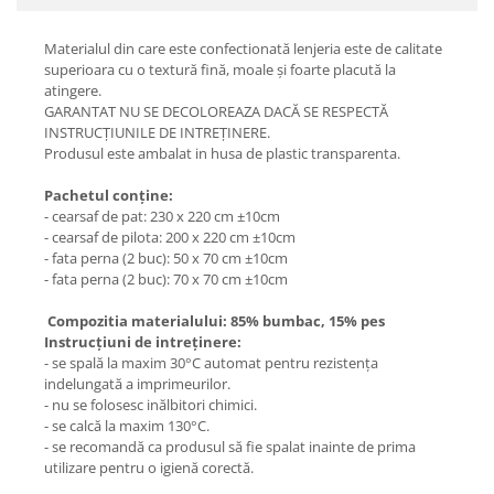
Materialul din care este confectionată lenjeria este de calitate
superioara cu o textură fină, moale și foarte placută la
atingere.
GARANTAT NU SE DECOLOREAZA DACĂ SE RESPECTĂ
INSTRUCȚIUNILE DE INTREȚINERE.
Produsul este ambalat in husa de plastic transparenta.
Pachetul conține:
- cearsaf de pat: 230 x 220 cm ±10cm
- cearsaf de pilota: 200 x 220 cm ±10cm
- fata perna (2 buc): 50 x 70 cm ±10cm
- fata perna (2 buc): 70 x 70 cm ±10cm
Compozitia materialului: 85% bumbac, 15% pes
Instrucțiuni de intreținere:
- se spală la maxim 30°C automat pentru rezistența
indelungată a imprimeurilor.
- nu se folosesc inălbitori chimici.
- se calcă la maxim 130°C.
- se recomandă ca produsul să fie spalat inainte de prima
utilizare pentru o igienă corectă.