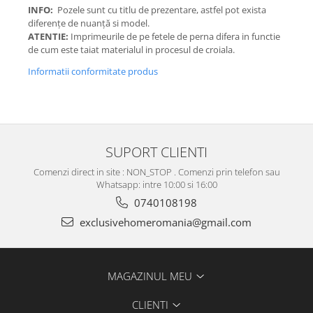
INFO:
Pozele sunt cu titlu de prezentare, astfel pot exista
diferențe de nuanță si model.
ATENTIE:
Imprimeurile de pe fetele de perna difera in functie
de cum este taiat materialul in procesul de croiala.
Informatii conformitate produs
SUPORT CLIENTI
Comenzi direct in site : NON_STOP . Comenzi prin telefon sau
Whatsapp: intre 10:00 si 16:00
0740108198
exclusivehomeromania@gmail.com
MAGAZINUL MEU
CLIENTI