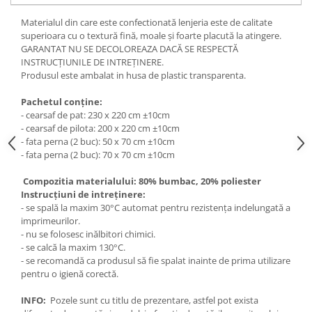
Materialul din care este confectionată lenjeria este de calitate
superioara cu o textură fină, moale și foarte placută la atingere.
GARANTAT NU SE DECOLOREAZA DACĂ SE RESPECTĂ
INSTRUCȚIUNILE DE INTREȚINERE.
Produsul este ambalat in husa de plastic transparenta.
Pachetul conține:
- cearsaf de pat: 230 x 220 cm ±10cm
- cearsaf de pilota: 200 x 220 cm ±10cm
- fata perna (2 buc): 50 x 70 cm ±10cm
- fata perna (2 buc): 70 x 70 cm ±10cm
Compozitia materialului: 80% bumbac, 20% poliester
Instrucțiuni de intreținere:
- se spală la maxim 30°C automat pentru rezistența indelungată a
imprimeurilor.
- nu se folosesc inălbitori chimici.
- se calcă la maxim 130°C.
- se recomandă ca produsul să fie spalat inainte de prima utilizare
pentru o igienă corectă.
INFO:
Pozele sunt cu titlu de prezentare, astfel pot exista