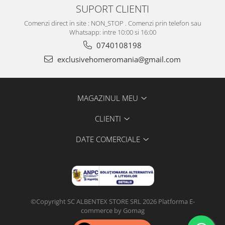
SUPORT CLIENTI
Comenzi direct in site : NON_STOP . Comenzi prin telefon sau
Whatsapp: intre 10:00 si 16:00
0740108198
exclusivehomeromania@gmail.com
MAGAZINUL MEU
CLIENTI
DATE COMERCIALE
©Copyright SC ALBENTEX STORE SRL 2026
Platforma E-
commerce by Gomag