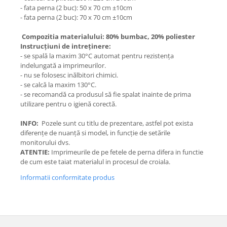
- fata perna (2 buc): 50 x 70 cm ±10cm
- fata perna (2 buc): 70 x 70 cm ±10cm
Compozitia materialului: 80% bumbac, 20% poliester
Instrucțiuni de intreținere:
- se spală la maxim 30°C automat pentru rezistența
indelungată a imprimeurilor.
- nu se folosesc inălbitori chimici.
- se calcă la maxim 130°C.
- se recomandă ca produsul să fie spalat inainte de prima
utilizare pentru o igienă corectă.
INFO:
Pozele sunt cu titlu de prezentare, astfel pot exista
diferențe de nuanță si model, in funcție de setările
monitorului dvs.
ATENTIE:
Imprimeurile de pe fetele de perna difera in functie
de cum este taiat materialul in procesul de croiala.
Informatii conformitate produs