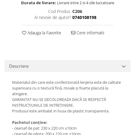
Durata de livrare:
Livrare intre 2 si 4 zile lucratoare
Cod Produs:
C206
Ai nevoie de ajutor?
0740108198
Adauga la Favorite
Cere informatii
Descriere
Materialul din care este confectionată lenjeria este de calitate
superioara cu o textură fină, moale și foarte placută la
atingere.
GARANTAT NU SE DECOLOREAZA DACĂ SE RESPECTĂ
INSTRUCȚIUNILE DE INTREȚINERE.
Produsul este ambalat in husa de plastic transparenta.
Pachetul conține:
- cearsaf de pat: 230 x 220 cm ±10cm
- cearsaf de pilota: 200 x 220 cm ±10cm