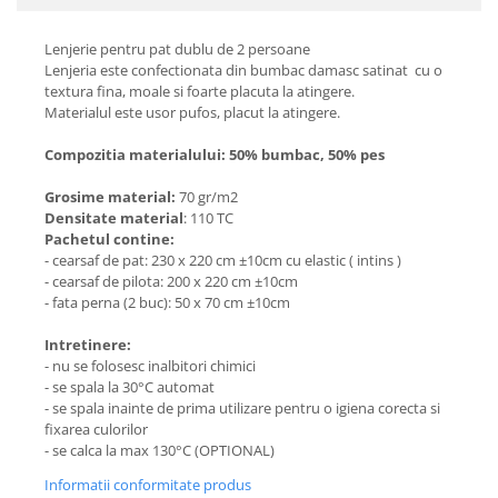
Lenjerie pentru pat dublu de 2 persoane
Lenjeria este confectionata din bumbac damasc satinat cu o
textura fina, moale si foarte placuta la atingere.
Materialul este usor pufos, placut la atingere.
Compozitia materialului: 50% bumbac, 50% pes
Grosime material:
70 gr/m2
Densitate material
: 110 TC
Pachetul contine:
- cearsaf de pat: 230 x 220 cm ±10cm cu elastic ( intins )
- cearsaf de pilota: 200 x 220 cm ±10cm
- fata perna (2 buc): 50 x 70 cm ±10cm
Intretinere:
- nu se folosesc inalbitori chimici
- se spala la 30°C automat
- se spala inainte de prima utilizare pentru o igiena corecta si
fixarea culorilor
- se calca la max 130°C (OPTIONAL)
Informatii conformitate produs