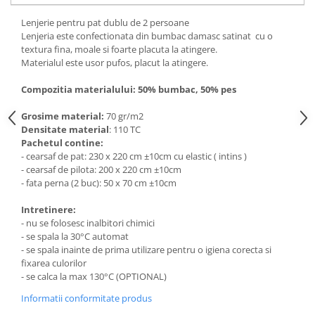
Lenjerie pentru pat dublu de 2 persoane
Lenjeria este confectionata din bumbac damasc satinat cu o
textura fina, moale si foarte placuta la atingere.
Materialul este usor pufos, placut la atingere.
Compozitia materialului: 50% bumbac, 50% pes
Grosime material:
70 gr/m2
Densitate material
: 110 TC
Pachetul contine:
- cearsaf de pat: 230 x 220 cm ±10cm cu elastic ( intins )
- cearsaf de pilota: 200 x 220 cm ±10cm
- fata perna (2 buc): 50 x 70 cm ±10cm
Intretinere:
- nu se folosesc inalbitori chimici
- se spala la 30°C automat
- se spala inainte de prima utilizare pentru o igiena corecta si
fixarea culorilor
- se calca la max 130°C (OPTIONAL)
Informatii conformitate produs