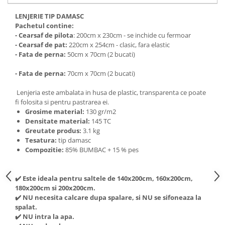
LENJERIE TIP DAMASC
Pachetul contine:
- Cearsaf de pilota
: 200cm x 230cm - se inchide cu fermoar
- Cearsaf de pat:
220cm x 254cm - clasic, fara elastic
- Fata de perna:
50cm x 70cm (2 bucati)
- Fata de perna:
70cm x 70cm (2 bucati)
Lenjeria este ambalata in husa de plastic, transparenta ce poate
fi folosita si pentru pastrarea ei.
Grosime material:
130 gr/m2
Densitate material:
145 TC
Greutate produs:
3.1 kg
Tesatura:
tip damasc
Compozitie:
85% BUMBAC + 15 % pes
✔️ Este ideala pentru saltele de 140x200cm, 160x200cm,
180x200cm si 200x200cm.
✔️ NU necesita calcare dupa spalare, si NU se sifoneaza la
spalat.
✔️ NU intra la apa.