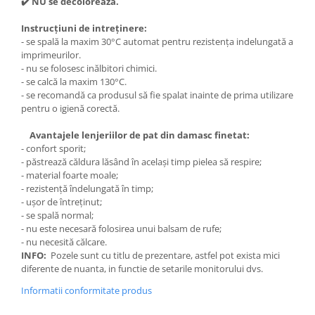
✔️ NU se decoloreaza.
Instrucțiuni de intreținere:
- se spală la maxim 30°C automat pentru rezistența indelungată a
imprimeurilor.
- nu se folosesc inălbitori chimici.
- se calcă la maxim 130°C.
- se recomandă ca produsul să fie spalat inainte de prima utilizare
pentru o igienă corectă.
Avantajele lenjeriilor de pat din damasc finetat:
- confort sporit;
- păstrează căldura lăsând în același timp pielea să respire;
- material foarte moale;
- rezistență îndelungată în timp;
- ușor de întreținut;
- se spală normal;
- nu este necesară folosirea unui balsam de rufe;
- nu necesită călcare.
INFO:
Pozele sunt cu titlu de prezentare, astfel pot exista mici
diferente de nuanta, in functie de setarile monitorului dvs.
Informatii conformitate produs